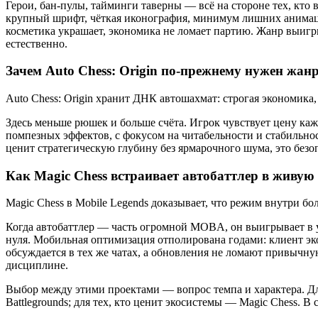
Герои, бан-пулы, тайминги таверны — всё на стороне тех, кто 
крупный шрифт, чёткая иконография, минимум лишних анимаций
косметика украшает, экономика не ломает партию. Жанр выигр
естественно.
Зачем Auto Chess: Origin по-прежнему нужен жан
Auto Chess: Origin хранит ДНК автошахмат: строгая экономика
Здесь меньше рюшек и больше счёта. Игрок чувствует цену каж
помпезных эффектов, с фокусом на читабельности и стабильности
ценит стратегическую глубину без ярмарочного шума, это безо
Как Magic Chess встраивает автобаттлер в живую
Magic Chess в Mobile Legends доказывает, что режим внутри 
Когда автобаттлер — часть огромной MOBA, он выигрывает в уз
нуля. Мобильная оптимизация отполирована годами: клиент эк
обсуждается в тех же чатах, а обновления не ломают привычну
дисциплине.
Выбор между этими проектами — вопрос темпа и характера. Для
Battlegrounds; для тех, кто ценит экосистемы — Magic Chess. В