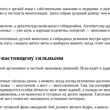
нта в зрелый жанр с собственными законами и лидерами, и разг
о и честность монетизации. Здесь собран цельный разбор: чем ж
 мелочи, а архитектура мобильного геймдизайна. Автобаттлер д
 кнопка — уже шум, а хорошая подсветка синергий — экономия 
едитативных дуэлей животных и гибридных режимов внутри круп
ть патч, слышать шёпот меты и выбирать момент, когда стоит наж
о-настоящему сильными
ной эргономике и честной экономике решений. Игра ведёт к уда
ечные таблицы урона, а момент, когда взгляд мгновенно распозн
азка — запутанной, а жест — многозначным. Там, где интерфейс
, формируется особая лёгкость: мозг занят задачей, а пальцы не
движения, а не вынесено в туториал на десять экранов. Тактиль
кий жест помогает запоминать успешные паттерны.
ит затяжной фазы ожидания: бой должен звучать бодро, а шансы