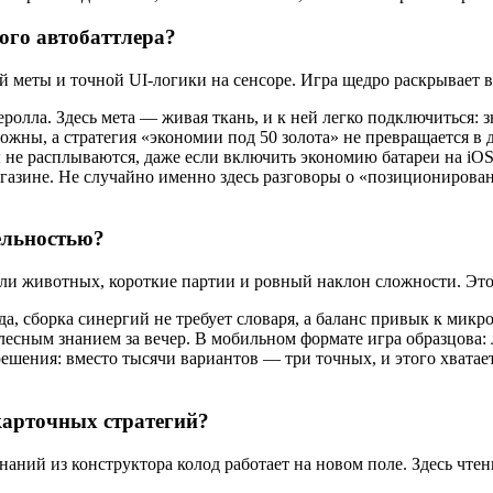
ного автобаттлера?
й меты и точной UI-логики на сенсоре. Игра щедро раскрывает в
еролла. Здесь мета — живая ткань, и к ней легко подключиться: 
жны, а стратегия «экономии под 50 золота» не превращается в 
ы не расплываются, даже если включить экономию батареи на iO
газине. Не случайно именно здесь разговоры о «позиционировани
ельностью?
оли животных, короткие партии и ровный наклон сложности. Это 
а, сборка синергий не требует словаря, а баланс привык к микр
телесным знанием за вечер. В мобильном формате игра образцова
шения: вместо тысячи вариантов — три точных, и этого хватае
 карточных стратегий?
 знаний из конструктора колод работает на новом поле. Здесь чт