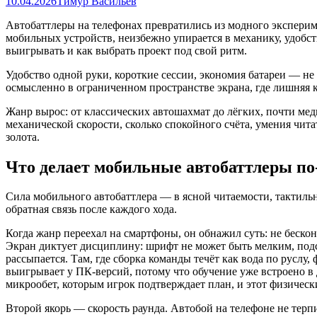
10.04.2026
Тимур Васильев
Автобаттлеры на телефонах превратились из модного экспериме
мобильных устройств, неизбежно упирается в механику, удобств
выигрывать и как выбрать проект под свой ритм.
Удобство одной руки, короткие сессии, экономия батареи — не
осмысленно в ограниченном пространстве экрана, где лишняя
Жанр вырос: от классических автошахмат до лёгких, почти м
механической скорости, сколько спокойного счёта, умения чита
золота.
Что делает мобильные автобаттлеры п
Сила мобильного автобаттлера — в ясной читаемости, тактиль
обратная связь после каждого хода.
Когда жанр переехал на смартфоны, он обнажил суть: не бескон
Экран диктует дисциплину: шрифт не может быть мелким, подск
рассыпается. Там, где сборка команды течёт как вода по руслу
выигрывает у ПК-версий, потому что обучение уже встроено в 
микрообет, которым игрок подтверждает план, и этот физичес
Второй якорь — скорость раунда. Автобой на телефоне не терп