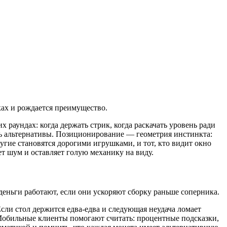
чках и рождается преимущество.
 раундах: когда держать стрик, когда раскачать уровень ради
сть альтернативы. Позиционирование — геометрия инстинкта:
ругие становятся дорогими игрушками, и тот, кто видит окно
ет шум и оставляет голую механику на виду.
деньги работают, если они ускоряют сборку раньше соперника.
сли стол держится едва-едва и следующая неудача ломает
Мобильные клиенты помогают считать: процентные подсказки,