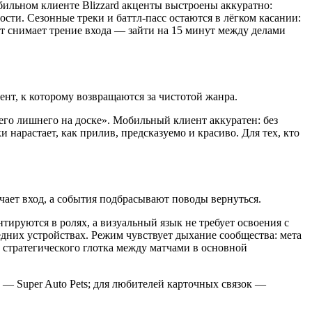
обильном клиенте Blizzard акценты выстроены аккуратно:
ти. Сезонные треки и баттл-пасс остаются в лёгком касании:
т снимает трение входа — зайти на 15 минут между делами
ент, к которому возвращаются за чистотой жанра.
его лишнего на доске». Мобильный клиент аккуратен: без
 нарастает, как прилив, предсказуемо и красиво. Для тех, кто
чает вход, а события подбрасывают поводы вернуться.
ируются в ролях, а визуальный язык не требует освоения с
дних устройствах. Режим чувствует дыхание сообщества: мета
 стратегического глотка между матчами в основной
 — Super Auto Pets; для любителей карточных связок —