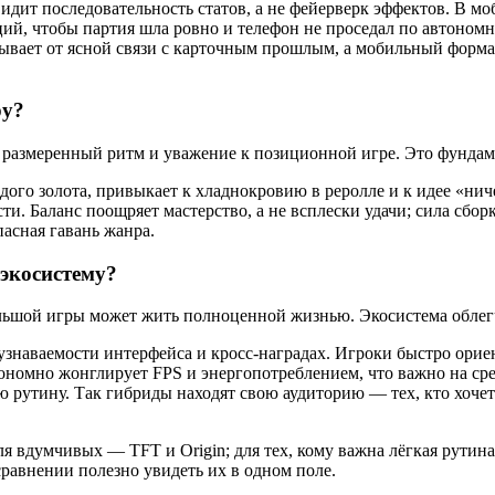
видит последовательность статов, а не фейерверк эффектов. В м
, чтобы партия шла ровно и телефон не проседал по автономнос
ывает от ясной связи с карточным прошлым, а мобильный форма
ру?
, размеренный ритм и уважение к позиционной игре. Это фундам
дого золота, привыкает к хладнокровию в реролле и к идее «нич
. Баланс поощряет мастерство, а не всплески удачи; сила сборки
пасная гавань жанра.
 экосистему?
большой игры может жить полноценной жизнью. Экосистема облег
наваемости интерфейса и кросс-наградах. Игроки быстро ориент
ономно жонглирует FPS и энергопотреблением, что важно на сре
ю рутину. Так гибриды находят свою аудиторию — тех, кто хочет
 вдумчивых — TFT и Origin; для тех, кому важна лёгкая рутина
 сравнении полезно увидеть их в одном поле.