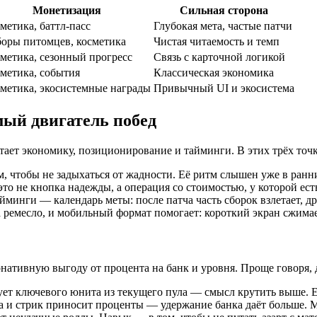
Монетизация
Сильная сторона
метика, баттл-пасс
Глубокая мета, частые патчи
оры питомцев, косметика
Чистая читаемость и темп
метика, сезонный прогресс
Связь с карточной логикой
метика, события
Классическая экономика
метика, экосистемные награды
Привычный UI и экосистема
мый двигатель побед
читает экономику, позиционирование и тайминги. В этих трёх то
 чтобы не задыхаться от жадности. Её ритм слышен уже в ранних
это не кнопка надежды, а операция со стоимостью, у которой е
йминги — календарь меты: после патча часть сборок взлетает, д
 а ремесло, и мобильный формат помогает: короткий экран сжима
рнативную выгоду от процента на банк и уровня. Проще говоря, 
бует ключевого юнита из текущего пула — смысл крутить выше. Е
а и стрик приносит проценты — удержание банка даёт больше. 