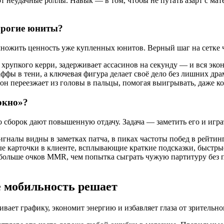
т неудачные роллы. Навык — в том, чтобы не путать азарт с ма
орогие юниты?
ножить ценность уже купленных юнитов. Верный шаг на сетке ч
 хрупкого керри, задерживает ассасинов на секунду — и вся эко
аффы в тени, а ключевая фигура делает своё дело без лишних др
он переезжает из головы в пальцы, помогая выигрывать, даже ко
окно»?
 сборок дают повышенную отдачу. Задача — заметить его и играть
гналы видны в заметках патча, в пиках частоты побед в рейтин
 карточки в клиенте, всплывающие краткие подсказки, быстрые
больше очков MMR, чем попытка сыграть чужую партитуру без по
е мобильность решает
ивает графику, экономит энергию и избавляет глаза от зрительн