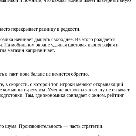
тематикой и помнить, что каждая монета имеет альтернативную
асто перекрывает разницу в редкости.
номика начинает дышать свободнее. Из этого рождается
ам. На мобильном экране удачная цветовая иконография и
гда магазин капризничает.
 в такт, пока баланс не качнётся обратно.
ге, в скорости, с которой топ-игроки меняют открывающий
 комьюнити-ресурсы. Умение встроиться в волну не означает
дготовки. Там, где экономика совпадает с окном, рейтинг
ого шума. Производительность — часть стратегии.