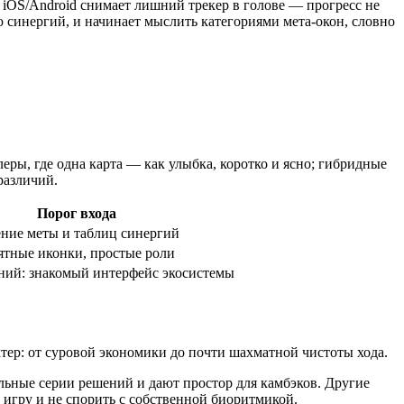
 iOS/Android снимает лишний трекер в голове — прогресс не
ю синергий, и начинает мыслить категориями мета-окон, словно
ры, где одна карта — как улыбка, коротко и ясно; гибридные
различий.
Порог входа
ение меты и таблиц синергий
ятные иконки, простые роли
ний: знакомый интерфейс экосистемы
ктер: от суровой экономики до почти шахматной чистоты хода.
льные серии решений и дают простор для камбэков. Другие
 игру и не спорить с собственной биоритмикой.