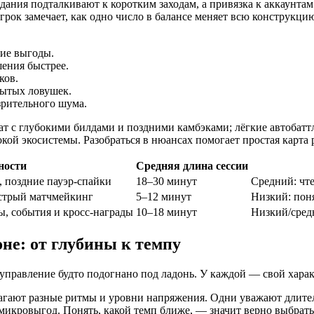
дания подталкивают к коротким заходам, а привязка к аккаунтам
грок замечает, как одно число в балансе меняет всю конструкци
ние выгоды.
ения быстрее.
ков.
рытых ловушек.
 зрительного шума.
 с глубокими билдами и поздними камбэками; лёгкие автобаттле
ой экосистемы. Разобраться в нюансах помогает простая карта 
ности
Средняя длина сессии
 поздние пауэр-спайки
18–30 минут
Средний: чт
стрый матчмейкинг
5–12 минут
Низкий: пон
ы, события и кросс-награды
10–18 минут
Низкий/сред
не: от глубины к темпу
а управление будто подогнано под ладонь. У каждой — свой хара
длагают разные ритмы и уровни напряжения. Одни уважают длите
микровыгод. Понять, какой темп ближе, — значит верно выбрать