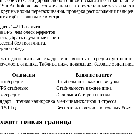
тлере это часто дороже любой ошибки в магазине. Правильные
OS и Android логика схожа: снизить второстепенные эффекты, о
: крупные зоны перетаскивания, проверка расположения пальцев
ртия идёт гладко даже в метро.
дить 1–2 ГБ памяти.
е FPS, чем блеск эффектов.
сть, убрать случайные свайпы.
сессий без троттлинга.
ерию побед.
жать дополнительные кадры и плавность, на средних устройств
казуемость отклика. Таблица ниже показывает базовые ориентир
Флагманы
Влияние на игру
око/средне
Читабельность важнее визуала
FPS стабильно
Стабильность важнее пика
ко/средне
Экономия батареи и тепла
ндарт + точная калибровка
Меньше мискликов и стресса
Fi 5 ГГц
Без потерь пакетов в ключевых боях
оходит тонкая граница