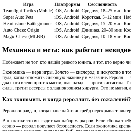
Игра
Платформы
Сессионность
Teamfight Tactics (Mobile)
iOS, Android
Средняя, 18–25 мин
Кос
Super Auto Pets
iOS, Android
Короткая, 5–12 мин
Наб
Hearthstone Battlegrounds
iOS, Android
Средняя, 15–20 мин
Кос
Auto Chess: Origin
iOS, Android
Длинная, 20–30 мин
Кос
Magic Chess (MLBB)
iOS, Android
Средняя, 10–18 мин
Кос
Механика и мета: как работает невиди
Побеждает не тот, кто нашёл редкого юнита, а тот, кто верно 
Экономика — нерв игры. Золото — кислород, и искусство в том,
пула, когда отложить сияющую наживку в магазине. Реролл — 
два шага влево против магии, шаг назад — против ассасина. Та
силы, тратит ресурсы с хладнокровием хирурга. Это не магия,
Как экономить и когда рероллить без сожалений?
Реролл оправдан, когда шанс найти апгрейд перекрывает альте
В практике это выглядит как набор маркеров. Если сборка тре
серию — реролл покупает безопасность. Если экономика крепк