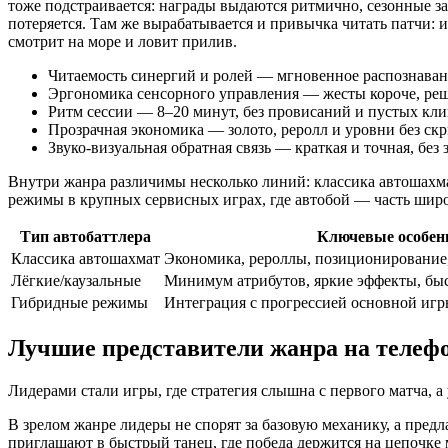
тоже подстраивается: награды выдаются ритмично, сезонные за
потеряется. Там же вырабатывается и привычка читать патчи: и
смотрит на море и ловит прилив.
Читаемость синергий и ролей — мгновенное распознава
Эргономика сенсорного управления — жесты короче, реш
Ритм сессии — 8–20 минут, без провисаний и пустых кли
Прозрачная экономика — золото, реролл и уровни без ск
Звуко-визуальная обратная связь — краткая и точная, без
Внутри жанра различимы несколько линий: классика автошахмат
режимы в крупных сервисных играх, где автобой — часть широк
Тип автобаттлера
Ключевые особен
Классика автошахмат
Экономика, рероллы, позиционирование,
Лёгкие/каузальные
Минимум атрибутов, яркие эффекты, бы
Гибридные режимы
Интеграция с прогрессией основной игр
Лучшие представители жанра на телефо
Лидерами стали игры, где стратегия слышна с первого матча, 
В зрелом жанре лидеры не спорят за базовую механику, а пре
приглашают в быстрый танец, где победа держится на цепочке 