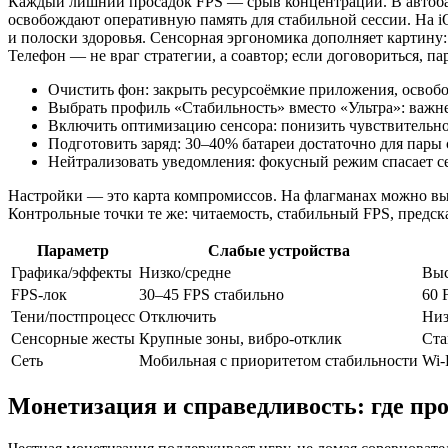
Каждый лишний просадок FPS — срыв концентрации. В автобат
освобождают оперативную память для стабильной сессии. На i
и полоски здоровья. Сенсорная эргономика дополняет картину
Телефон — не враг стратегии, а соавтор; если договориться, па
Очистить фон: закрыть ресурсоёмкие приложения, освобо
Выбрать профиль «Стабильность» вместо «Ультра»: важне
Включить оптимизацию сенсора: понизить чувствительно
Подготовить заряд: 30–40% батареи достаточно для пары 
Нейтрализовать уведомления: фокусный режим спасает с
Настройки — это карта компромиссов. На флагманах можно вы
Контрольные точки те же: читаемость, стабильный FPS, предс
Параметр
Слабые устройства
Графика/эффекты
Низко/средне
Выс
FPS-лок
30–45 FPS стабильно
60 
Тени/постпроцесс
Отключить
Низ
Сенсорные жесты
Крупные зоны, вибро-отклик
Ста
Сеть
Мобильная с приоритетом стабильности
Wi‑
Монетизация и справедливость: где пр