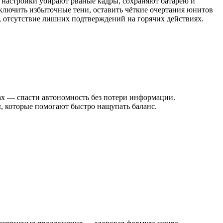
 настройки убирают рваные кадры, сохраняют батарею и
тключить избыточные тени, оставить чёткие очертания юнитов
, отсутствие лишних подтверждений на горячих действиях.
ах — спасти автономность без потери информации.
ы, которые помогают быстро нащупать баланс.