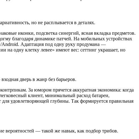
ариативность, но не расплывается в деталях.
знаковые иконки, подсветка синергий, ясная вкладка предметов.
догму благодаря динамике патчей. На мобильных устройствах
S/Android. Адаптация под одну руку продумана —
и на одну клетку левее» имеют вес: сеттинг украшает, но
входная дверь в жанр без барьеров.
оконтрпикам. За юмором прячется аккуратная экономика: когда
: легковесный клиент, минимальный расход батареи,
т для удовлетворяющей глубины. Так формируется правильная
ение вероятностей — такой же навык, как подбор трибов.