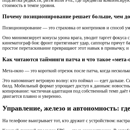
подсветка редкости, ритм волн PvE, где предметы компенсирую
стоимость в темпе уровня.
Почему позиционирование решает больше, чем д
Позиционирование — это страховка от контрпиков и способ ум
Оно минимизирует конусы урона врага, уводит таргет фокуса с
кинематограф боя: фронт притягивает удар, саппорты прячут б
простое перетаскивание превращают этот навык в привычку, и 
Как читаются тайминги патча и что такое «мета-
Мета-окно — это короткий отрезок после патча, когда несколько
Это напоминает ветровую волну: кто поймал — едет дальше. Си
билд. Мобильный формат упрощает доступ к данным: новостные
копирование: частичная адаптация под собственный темп даёт 
двигается плавно и уверенно.
Управление, железо и автономность: гд
На телефоне выигрывает тот, кто дружит с устройством: настра