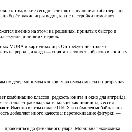
овор о том, какие сегодня считаются лучшие автобатлеры для
анр берёт, какие игры ведут, какие настройки помогают
ержится именно на этом: на решениях, принятых быстро и
полсекунды и лишних нервов.
ных MOBA и карточных игр. Он требует не столько
ать на реролл, а когда — спрятать алчность обратно в копилку
рам по делу: минимум кликов, максимум смысла и прозрачная
аёт комбинацию классов, редкость юнита и окно для апгрейда.
 заставляет раскладывать пальцы как пианиста, сессия
 мешают. Именно в этом сплаве UI/UX и геймплея мобайл-жанр
ность добавляет иного качества: перетаскивание фигурки —
 — проясняться до финального удара. Мобильная экономика