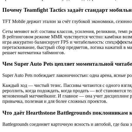
Почему Teamfight Tactics задаёт стандарт мобиль
TFT Mobile держит эталон за счёт глубокой экономики, сезонно
Сеты меняют всё: составы классов, усиления, реликвии, темп р
В рейтинговом режиме MMR чувствуется честно: камбэки возмо
игра аккуратно балансирует FPS и читабельность: спецэффект
перетаскивание, быстрый сбор предметов, логика нажатий в ма
решает математика таймингов.
Чем Super Auto Pets цепляет моментальной читаб
Super Auto Pets побеждает лаконичностью: одна арена, ясные р
Каждый ход — чистый тезис. Пассивы читаются с одного взгляд
рероллить, когда подождать, когда продать — всё становится 
мгновенный матчмейкинг. И главное — она учит дисциплине ре
привычка, полезная и для более сложных проектов.
Что даёт Hearthstone Battlegrounds поклонникам
Battlegrounds соединяет карточную ясность и автобой, где база