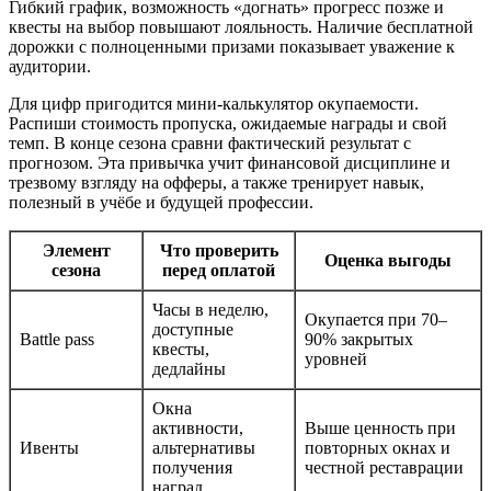
Гибкий график, возможность «догнать» прогресс позже и
квесты на выбор повышают лояльность. Наличие бесплатной
дорожки с полноценными призами показывает уважение к
аудитории.
Для цифр пригодится мини‑калькулятор окупаемости.
Распиши стоимость пропуска, ожидаемые награды и свой
темп. В конце сезона сравни фактический результат с
прогнозом. Эта привычка учит финансовой дисциплине и
трезвому взгляду на офферы, а также тренирует навык,
полезный в учёбе и будущей профессии.
Элемент
Что проверить
Оценка выгоды
сезона
перед оплатой
Часы в неделю,
Окупается при 70–
доступные
Battle pass
90% закрытых
квесты,
уровней
дедлайны
Окна
активности,
Выше ценность при
Ивенты
альтернативы
повторных окнах и
получения
честной реставрации
наград