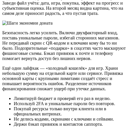
Заведи файл учёта: дата, игра, покупка, эффект на прогресс и
субъективная оценка. На второй месяц видна картина, что на
самом деле приносит радость, а что пустая трата.
Безопасность легко усилить. Включи двухфакторный вход,
поставь уникальные пароли, избегай сторонних магазинов.
Не передавай скрин с QR‑кодом и ключами кому бы то ни
было. Подозрительные «подарки» в соцсетях часто маскируют
фишинговые схемы. Бэкап привязок к почте и телефону
помогает вернуть доступ без лишних нервов.
Ещё один лайфхак — «холодный кошелёк» для игр. Храни
небольшую сумму на отдельной карте или сервисе. Привязка
основной карты с крупными лимитами создаёт стресс и
повышает вероятность ошибок. Разделение источников
финансирования снижает ущерб при утечке данных.
Лимитируй бюджет и проверяй его раз в неделю.
Используй 2FA и уникальные пароли без повторов.
Покупай ресурсы только внутри клиента или в
официальных витринах.
Не делись кодами, скринами с ключами и сейвами.
Держи бэкап привязок и контактов саппорта.