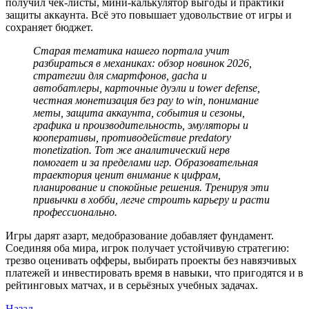
получил чек‑листы, мини‑калькулятор выгоды и практики
защиты аккаунта. Всё это повышает удовольствие от игры и
сохраняет бюджет.
Старая тематика нашего портала учит
разбираться в механиках: обзор новинок 2026,
стратегии для смартфонов, gacha и
автобатлеры, карточные дуэли и tower defense,
честная монетизация без pay to win, понимание
меты, защита аккаунта, события и сезоны,
графика и производительность, эмуляторы и
кооперативы, противодействие predatory
monetization. Тот же аналитический нерв
помогает и за пределами игр. Образовательная
траектория ценит внимание к цифрам,
планирование и спокойные решения. Тренируя эти
привычки в хобби, легче строить карьеру и расти
профессионально.
Игры дарят азарт, медобразование добавляет фундамент.
Соединяя оба мира, игрок получает устойчивую стратегию:
трезво оценивать офферы, выбирать проекты без навязчивых
платежей и инвестировать время в навыки, что пригодятся и в
рейтинговых матчах, и в серьёзных учебных задачах.
Назад