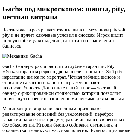
Gacha под микроскопом: шансы, pity,
честная витрина
Честная gacha раскрывает точные шансы, механики pity/soft
pity и не прячет ключевые условия в сносках. Игрок видит
полную таблицу выпадений, гарантий и ограничений
баннеров.
Gacha-баннеры различаются по глубине гарантий. Pity —
жёсткая гарантия редкого дропа после n попыток. Soft pity —
нарастание шанса по мере трат. Чёткая таблица шансов и
описание гарантий в клиенте игры уменьшают
неопределённость. Дополнительный плюс — тестовый
баннер с фиксированной стоимостью, который позволяет
понять пул героев с ограниченными рисками для кошелька.
Манипуляции видны по косвенным признакам:
редактирование описаний без уведомлений, переброс
гарантии на «не тот» предмет, различие шансов в регионах
без объяснений. Игроки быстро собирают статистику, и
сообщества публикуют массивы попыток. Если официальные