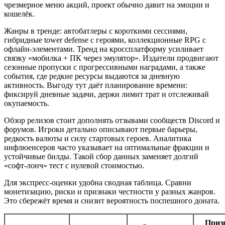
чрезмерное меню акций, проект обычно давит на эмоции и
кошелёк.
Жанры в тренде: автобатлеры с короткими сессиями,
гибридные tower defense с героями, коллекционные RPG с
офлайн-элементами. Тренд на кроссплатформу усиливает
связку «мобилка + ПК через эмулятор». Издатели продвигают
сезонные пропуски с прогрессивными наградами, а также
события, где редкие ресурсы выдаются за дневную
активность. Выгоду тут даёт планирование времени:
фиксируй дневные задачи, держи лимит трат и отслеживай
окупаемость.
Обзор релизов стоит дополнять отзывами сообществ Discord и
форумов. Игроки детально описывают первые барьеры,
редкость валюты и силу стартовых героев. Аналитика
инфлюенсеров часто указывает на оптимальные фракции и
устойчивые билды. Такой сбор данных заменяет долгий
«софт-лонч» тест с нулевой стоимостью.
Для экспресс-оценки удобна сводная таблица. Сравни
монетизацию, риски и признаки честности у разных жанров.
Это сбережёт время и снизит вероятность поспешного доната.
Приз