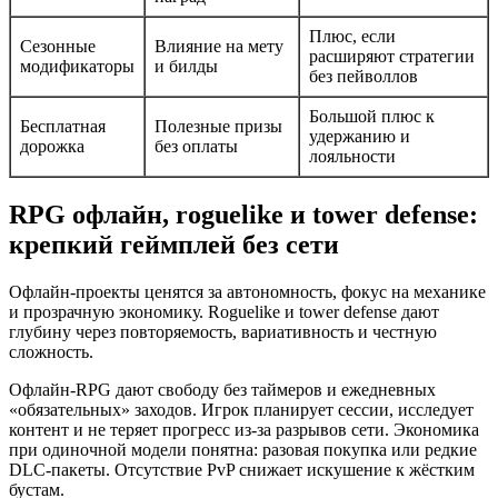
Плюс, если
Сезонные
Влияние на мету
расширяют стратегии
модификаторы
и билды
без пейволлов
Большой плюс к
Бесплатная
Полезные призы
удержанию и
дорожка
без оплаты
лояльности
RPG офлайн, roguelike и tower defense:
крепкий геймплей без сети
Офлайн‑проекты ценятся за автономность, фокус на механике
и прозрачную экономику. Roguelike и tower defense дают
глубину через повторяемость, вариативность и честную
сложность.
Офлайн‑RPG дают свободу без таймеров и ежедневных
«обязательных» заходов. Игрок планирует сессии, исследует
контент и не теряет прогресс из‑за разрывов сети. Экономика
при одиночной модели понятна: разовая покупка или редкие
DLC‑пакеты. Отсутствие PvP снижает искушение к жёстким
бустам.