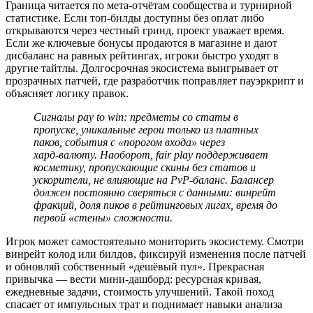
Граница читается по мета‑отчётам сообщества и турнирной
статистике. Если топ‑билды доступны без оплат либо
открываются через честный гринд, проект уважает время.
Если же ключевые бонусы продаются в магазине и дают
дисбаланс на равных рейтингах, игроки быстро уходят в
другие тайтлы. Долгосрочная экосистема выигрывает от
прозрачных патчей, где разработчик поправляет пауэркрипт и
объясняет логику правок.
Сигналы pay to win: предметы со статы в
пропуске, уникальные герои только из платных
паков, события с «порогом входа» через
хард‑валюту. Наоборот, fair play поддерживает
косметику, пропускающие скины без статов и
ускорители, не влияющие на PvP‑баланс. Балансер
должен постоянно сверяться с данными: винрейт
фракций, доля пиков в рейтинговых лигах, время до
первой «стены» сложности.
Игрок может самостоятельно мониторить экосистему. Смотри
винрейт колод или билдов, фиксируй изменения после патчей
и обновляй собственный «дешёвый пул». Прекрасная
привычка — вести мини‑дашборд: ресурсная кривая,
ежедневные задачи, стоимость улучшений. Такой поход
спасает от импульсных трат и поднимает навыки анализа