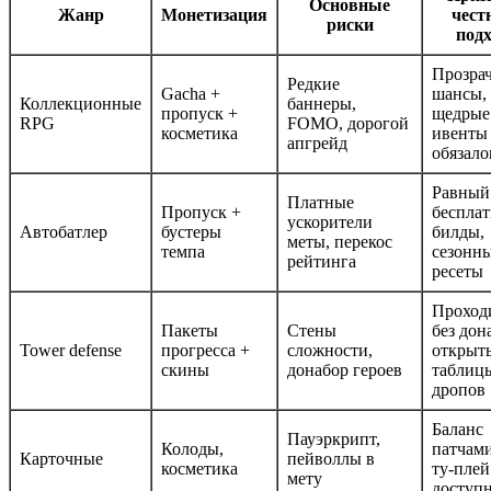
Основные
Жанр
Монетизация
чест
риски
подх
Прозра
Редкие
Gacha +
шансы, p
Коллекционные
баннеры,
пропуск +
щедрые
RPG
FOMO, дорогой
косметика
ивенты 
апгрейд
обязало
Равный 
Платные
Пропуск +
беспла
ускорители
Автобатлер
бустеры
билды,
меты, перекос
темпа
сезонн
рейтинга
ресеты
Проход
Пакеты
Стены
без дон
Tower defense
прогресса +
сложности,
открыт
скины
донабор героев
таблиц
дропов
Баланс
Пауэркрипт,
Колоды,
патчами
Карточные
пейволлы в
косметика
ту-плей
мету
доступ