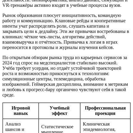
VR‑тренажёры активно входят в учебные процессы вузов.
Рынок образования плюсует инициативность, командную
работу и коммуникацию. Клановые рейды и кооперативные
ивенты учат распределять роли, слушать капитана и
закрывать цели к дедлайну. Эти же привычки востребованы в
клиниках: чёткие чек‑листы, алгоритмы действий,
взаимовыручка и отчётность. Привычка к логам в играх
переносится в протоколы и журналы изучения кейсов.
По открытым обзорам рынка труда из карьерных сервисов за
2024 год спрос на медспециалистов стабильно высокий.
Учёба требует усердия, но отдаёт устойчивой траекторией
роста и возможностью прикоснуться к технологиям:
симуляционные центры, телемедицина, обработка
изображений. Геймерская дисциплина, внимание к метрикам
и любовь к прогресс‑бару органично чувствуют себя в такой
среде.
Игровой
Учебный
Профессиональная
навык
эффект
проекция
Анализ
Клиническая
Статистическое
шансов и
эпидемиология,
мышление