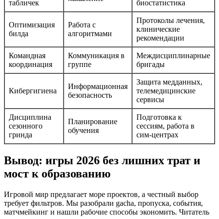
табличек
биостатистика
Протоколы лечения,
Оптимизация
Работа с
клинические
билда
алгоритмами
рекомендации
Командная
Коммуникация в
Междисциплинарные
координация
группе
бригады
Защита медданных,
Информационная
Кибергигиена
телемедицинские
безопасность
сервисы
Дисциплина
Подготовка к
Планирование
сезонного
сессиям, работа в
обучения
гринда
сим‑центрах
Вывод: игры 2026 без лишних трат и
мост к образованию
Игровой мир предлагает море проектов, а честный выбор
требует фильтров. Мы разобрали gacha, пропуска, события,
матчмейкинг и нашли рабочие способы экономить. Читатель