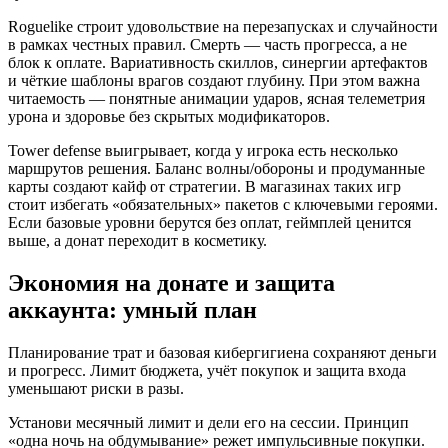
Roguelike строит удовольствие на перезапусках и случайности
в рамках честных правил. Смерть — часть прогресса, а не
блок к оплате. Вариативность скиллов, синергии артефактов
и чёткие шаблоны врагов создают глубину. При этом важна
читаемость — понятные анимации ударов, ясная телеметрия
урона и здоровье без скрытых модификаторов.
Tower defense выигрывает, когда у игрока есть несколько
маршрутов решения. Баланс волны/обороны и продуманные
карты создают кайф от стратегии. В магазинах таких игр
стоит избегать «обязательных» пакетов с ключевыми героями.
Если базовые уровни берутся без оплат, геймплей ценится
выше, а донат переходит в косметику.
Экономия на донате и защита
аккаунта: умный план
Планирование трат и базовая кибергигиена сохраняют деньги
и прогресс. Лимит бюджета, учёт покупок и защита входа
уменьшают риски в разы.
Установи месячный лимит и дели его на сессии. Принцип
«одна ночь на обдумывание» режет импульсивные покупки.