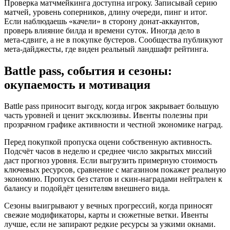
Проверка матчмейкинга доступна игроку. Записывай серию
матчей, уровень соперников, длину очереди, пинг и итог.
Если наблюдаешь «качели» в сторону донат‑аккаунтов,
проверь влияние билда и времени суток. Иногда дело в
мета‑сдвиге, а не в покупке бустеров. Сообщества публикуют
мета‑дайджесты, где виден реальный ландшафт рейтинга.
Battle pass, события и сезоны:
окупаемость и мотивация
Battle pass приносит выгоду, когда игрок закрывает большую
часть уровней и ценит эксклюзивы. Ивенты полезны при
прозрачном графике активности и честной экономике наград.
Перед покупкой пропуска оцени собственную активность.
Подсчёт часов в неделю и среднее число закрытых миссий
даст прогноз уровня. Если выгрузить примерную стоимость
ключевых ресурсов, сравнение с магазином покажет реальную
экономию. Пропуск без статов и скин‑наградами нейтрален к
балансу и подойдёт ценителям внешнего вида.
Сезоны выигрывают у вечных прогрессий, когда приносят
свежие модификаторы, карты и сюжетные ветки. Ивенты
лучше, если не запирают редкие ресурсы за узкими окнами.