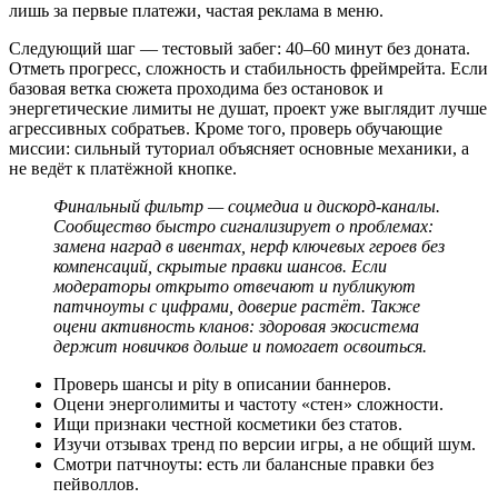
лишь за первые платежи, частая реклама в меню.
Следующий шаг — тестовый забег: 40–60 минут без доната.
Отметь прогресс, сложность и стабильность фреймрейта. Если
базовая ветка сюжета проходима без остановок и
энергетические лимиты не душат, проект уже выглядит лучше
агрессивных собратьев. Кроме того, проверь обучающие
миссии: сильный туториал объясняет основные механики, а
не ведёт к платёжной кнопке.
Финальный фильтр — соцмедиа и дискорд‑каналы.
Сообщество быстро сигнализирует о проблемах:
замена наград в ивентах, нерф ключевых героев без
компенсаций, скрытые правки шансов. Если
модераторы открыто отвечают и публикуют
патчноуты с цифрами, доверие растёт. Также
оцени активность кланов: здоровая экосистема
держит новичков дольше и помогает освоиться.
Проверь шансы и pity в описании баннеров.
Оцени энерголимиты и частоту «стен» сложности.
Ищи признаки честной косметики без статов.
Изучи отзывах тренд по версии игры, а не общий шум.
Смотри патчноуты: есть ли балансные правки без
пейволлов.