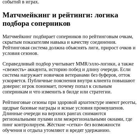
событий в играх.
Матчмейкинг и рейтинги: логика
подбора соперников
Матчмейкинг подбирает соперников по рейтинговым очкам,
скрытым показателям навыка и качеству соединения.
Рейтинговая система должна объяснять лиги, прирост очков и
условия сезонов.
Справедливый подбор учитывает MMR/элло‑логики, а также
«свежесть» аккаунта, историю побед и длину очереди. Если
система нагружает новичков ветеранами без буферов, отток
ускоряется. Публичные пояснения внутри клиента повышают
доверие: игрок понимает, почему попал к сильным
соперникам и что изменить в билде или стратегии.
Рейтинговые сезоны при здоровой архитектуре имеют ресеты,
щедрые базовые награды и ясные условия промоушенов.
Длинные очереди на верхних рангах снимаются
региональными пулами или межрегиональными окнами, где
пинг контролируем. Жёсткие «сетки» без возможности
обучения и отдыха утомляют и вредят удержанию.