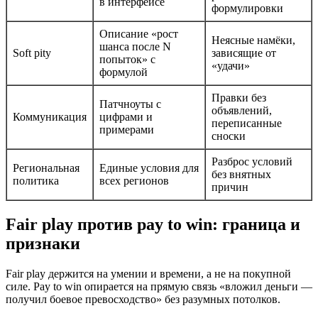
в интерфейсе
формулировки
Описание «рост
Неясные намёки,
шанса после N
Soft pity
зависящие от
попыток» с
«удачи»
формулой
Правки без
Патчноуты с
объявлений,
Коммуникация
цифрами и
переписанные
примерами
сноски
Разброс условий
Региональная
Единые условия для
без внятных
политика
всех регионов
причин
Fair play против pay to win: граница и
признаки
Fair play держится на умении и времени, а не на покупной
силе. Pay to win опирается на прямую связь «вложил деньги —
получил боевое превосходство» без разумных потолков.