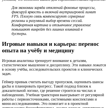
Для экономии заряда отключай фоновые процессы,
фиксируй яркость и включай внутриигровой лимит
FPS. Плохую связь компенсируют серверные
регионы и разумный выбор времени сессий.
Комфортная картина и отзывчивое управление
повышают винрейт без лишних вливаний в
бустеры.
Игровые навыки и карьера: перенос
опыта на учёбу и медицину
Игровая аналитика тренирует внимание к деталям,
статистическое мышление и дисциплину. Эти навыки ложатся
в основу учёбы, исследовательских проектов и клинических
задач.
Геймер привык считать выгоду пропусков, оценивать шансы
gacha и планировать прогресс. Такой подход близок к
доказательной логике, где решение строится на числах и
наблюдениях. Учебная траектория выигрывает от регулярной
работы с первоисточниками, системными конспектами и
мини‑исследованиями. Это помогает и в проектной
деятельности: биоинформатика, анализ данных, симуляции и